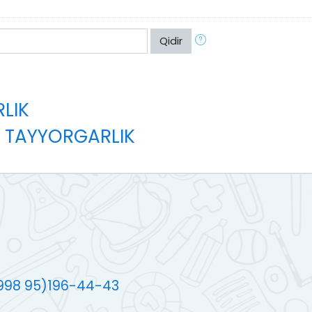
Qidir
LIK
A TAYYORGARLIK
+998 95)196-44-43