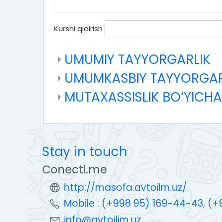
Kursni qidirish
UMUMIY TAYYORGARLIK
UMUMKASBIY TAYYORGAR
MUTAXASSISLIK BO‘YICH
Stay in touch
Conecti.me
http://masofa.avtoilm.uz/
Mobile : (+998 95) 169-44-43, (
info@avtoilim.uz