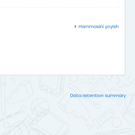
Hammasini yoyish
Data retention summary