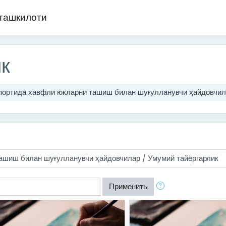
 ташкилоти
к
портида хавфли юкларни ташиш билан шуғулланувчи ҳайдовчи
Применить