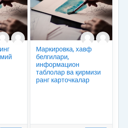
инг
Маркировка, хавф
умий
белгилари,
информацион
таблолар ва қирмизи
ранг карточкалар