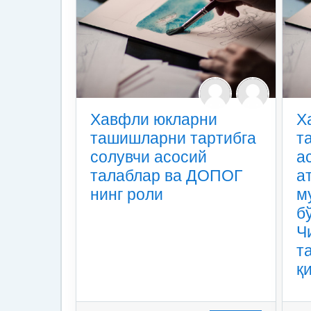
Хавфли юкларни
Х
ташишларни тартибга
т
солувчи асосий
а
талаблар ва ДОПОГ
а
нинг роли
м
б
Ч
т
қ