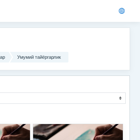
лар
Умумий тайёргарлик