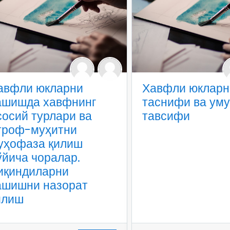
авфли юкларни
Хавфли юкларн
ашишда хавфнинг
таснифи ва ум
сосий турлари ва
тавсифи
троф-муҳитни
уҳофаза қилиш
ўйича чоралар.
иқиндиларни
ашишни назорат
илиш